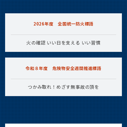
2026年07月06日
講習会
明科消防署主催 上級救命講習会の受付
2026年度 全国統一防火標語
は終了しました
火の確認 いい日を支える いい習慣
2026年06月29日
お知らせ
【7月17日（金）16時～】松本広域消防局
職業説明会（Web配信）を開催します！
令和８年度 危険物安全週間推進標語
2026年06月26日
お知らせ
つかみ取れ！めざす無事故の頂を
消防マンガ等を展示します！
2026年06月26日
お知らせ
第４４回長野県消防救助技術大会へ参加
しました！