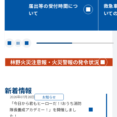
2025年05月09日
届出等の受付時間につ
救急
マンガのチカラで火災予防～高校生と消
いて
いて
防コラボ～を公開
2025年04月09日
松本広域消防局ホームページにバナー広
告を掲載しませんか
前
停
次
へ
止
へ
す
る
林野火災注意報・火災警報の発令状況
新着情報
2026年07月28日
お知らせ
「今日から君もヒーローだ！!おうち消防
隊長養成アカデミー！」を開催しまし
た！