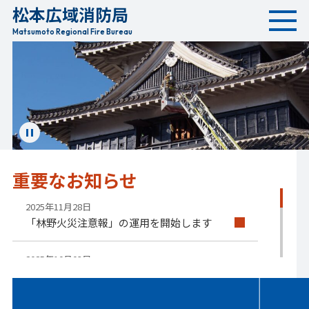
松本広域消防局
本
文
Matsumoto Regional Fire Bureau
へ
移
動
ス
ラ
イ
重要な
お知らせ
ド
を
停
2025年11月28日
止
「林野火災注意報」の運用を開始します
す
る
2025年10月03日
「マイナ救急」の運用を開始しました