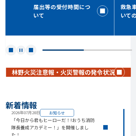
2025年05月09日
届出等の受付時間につ
救急
マンガのチカラで火災予防～高校生と消
いて
いて
防コラボ～を公開
2025年04月09日
松本広域消防局ホームページにバナー広
告を掲載しませんか
前
停
次
へ
止
へ
す
る
林野火災注意報・火災警報の発令状況
新着情報
2026年07月28日
お知らせ
「今日から君もヒーローだ！!おうち消防
隊長養成アカデミー！」を開催しまし
た！