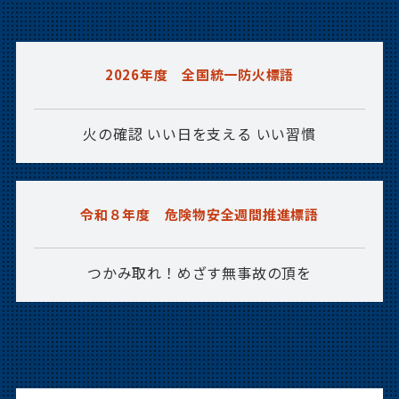
2026年07月06日
講習会
明科消防署主催 上級救命講習会の受付
2026年度 全国統一防火標語
は終了しました
火の確認 いい日を支える いい習慣
2026年06月29日
お知らせ
【7月17日（金）16時～】松本広域消防局
職業説明会（Web配信）を開催します！
令和８年度 危険物安全週間推進標語
2026年06月26日
お知らせ
つかみ取れ！めざす無事故の頂を
消防マンガ等を展示します！
2026年06月26日
お知らせ
第４４回長野県消防救助技術大会へ参加
しました！