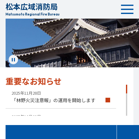
松本広域消防局
本
文
Matsumoto Regional Fire Bureau
へ
移
動
ス
ラ
イ
重要な
お知らせ
ド
を
停
2025年11月28日
止
「林野火災注意報」の運用を開始します
す
る
2025年10月03日
「マイナ救急」の運用を開始しました