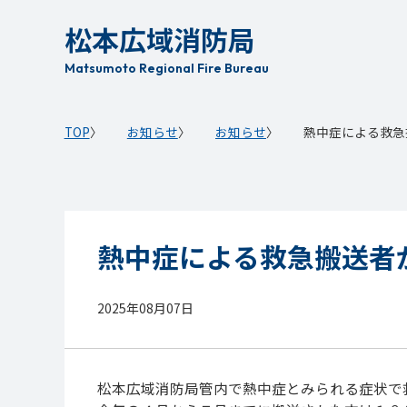
本
松本広域消防局
文
へ
Matsumoto Regional Fire Bureau
移
動
TOP
お知らせ
お知らせ
熱中症による救急
熱中症による救急搬送者
2025年08月07日
松本広域消防局管内で熱中症とみられる症状で