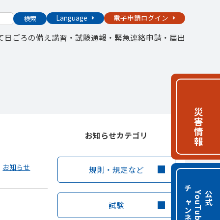
Language
電子申請ログイン
検索
て
日ごろの備え
講習・試験
通報・緊急連絡
申請・届出
災害情報
お知らせカテゴリ
お知らせ
規則・規定など
チャンネル
e
公
式
Y
o
u
T
u
b
試験