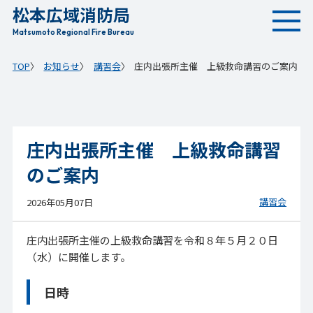
松本広域消防局
本
文
Matsumoto Regional Fire Bureau
へ
TOP
お知らせ
講習会
庄内出張所主催 上級救命講習のご案内
移
動
庄内出張所主催 上級救命講習
のご案内
講習会
2026年05月07日
庄内出張所主催の上級救命講習を令和８年５月２０日
（水）に開催します。
日時