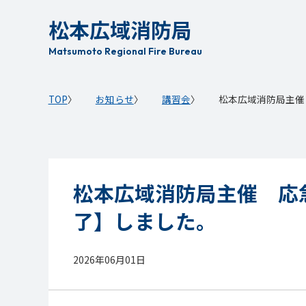
本
松本広域消防局
文
へ
Matsumoto Regional Fire Bureau
移
動
TOP
お知らせ
講習会
松本広域消防局主催
松本広域消防局主催 応
了】しました。
2026年06月01日