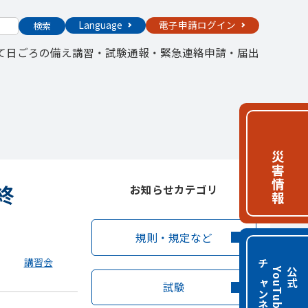
Language
電子申請ログイン
検索
て
日ごろの備え
講習・試験
通報・緊急連絡
申請・届出
災害情報
終
お知らせカテゴリ
規則・規定など
講習会
チャンネル
e
公
式
Y
o
u
T
u
b
試験