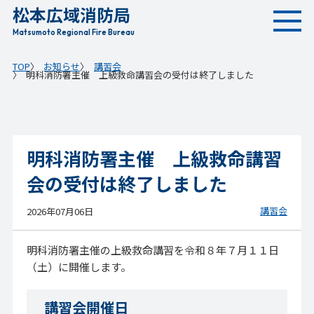
松本広域消防局
本
文
Matsumoto Regional Fire Bureau
へ
TOP
お知らせ
講習会
移
明科消防署主催 上級救命講習会の受付は終了しました
動
明科消防署主催 上級救命講習
会の受付は終了しました
講習会
2026年07月06日
明科消防署主催の上級救命講習を令和８年７月１１日
（土）に開催します。
講習会開催日