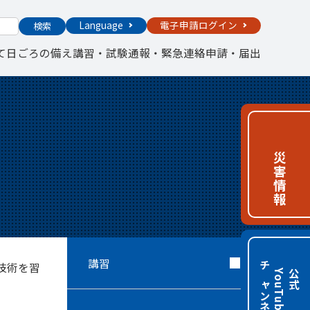
Language
電子申請ログイン
検索
て
日ごろの備え
講習・試験
通報・緊急連絡
申請・届出
災害情報
講習
技術を習
チャンネル
e
公
式
Y
o
u
T
u
b