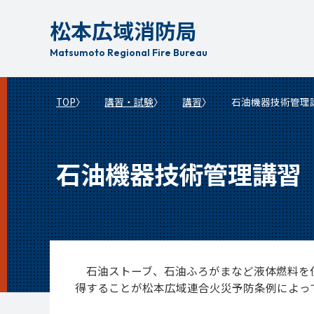
本
松本広域消防局
文
へ
Matsumoto Regional Fire Bureau
移
動
TOP
講習・試験
講習
石油機器技術管理
石油機器技術管理講習
石油ストーブ、石油ふろがまなど液体燃料を
得することが松本広域連合火災予防条例によっ