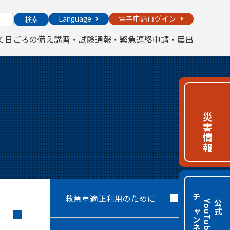
Language
電子申請ログイン
検索
て
日ごろの備え
講習・試験
通報・緊急連絡
申請・届出
災害情報
救急車適正利用のために
チャンネル
e
公
式
Y
o
u
T
u
b