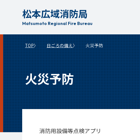
本
松本広域消防局
文
へ
Matsumoto Regional Fire Bureau
移
動
TOP
日ごろの備え
火災予防
火災予防
消防用設備等点検アプリ