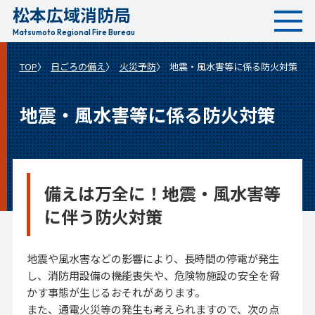
松本広域消防局
本
文
Matsumoto Regional Fire Bureau
へ
TOP
日ごろの備え
火災予防
地震・風水害等に係る防火対策
移
動
地震・風水害等に係る防火対策
備えは万全に！地震・風水害等
に伴う防火対策
地震や風水害などの影響により、長時間の停電が発生
し、消防用設備の機能喪失や、危険物施設の安全を脅
かす事態が生じるおそれがあります。
また、通電火災等の発生も考えられますので、次の点