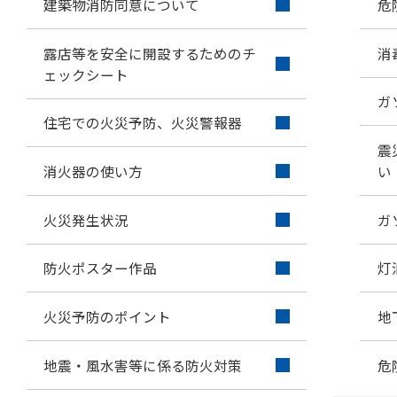
建築物消防同意について
危
露店等を安全に開設するためのチ
消
ェックシート
ガ
住宅での火災予防、火災警報器
震
消火器の使い方
い
火災発生状況
ガ
防火ポスター作品
灯
火災予防のポイント
地
地震・風水害等に係る防火対策
危