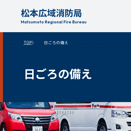
本
松本広域消防局
文
へ
Matsumoto Regional Fire Bureau
移
動
TOP
日ごろの備え
日ごろの備え