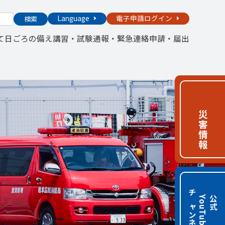
Language
電子申請ログイン
検索
て
日ごろの備え
講習・試験
通報・緊急連絡
申請・届出
災害情報
チャンネル
e
公
式
Y
o
u
T
u
b