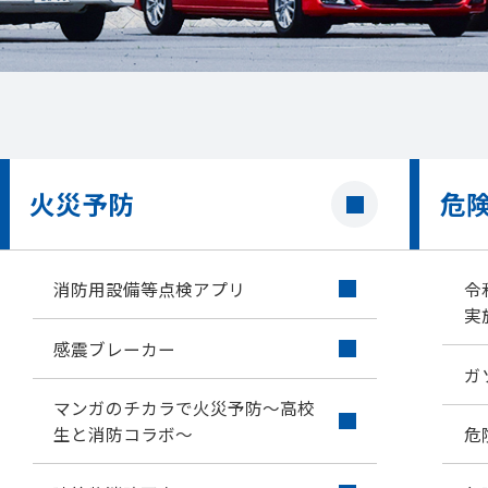
火災予防
危
消防用設備等点検アプリ
令
実
感震ブレーカー
ガ
マンガのチカラで火災予防～高校
生と消防コラボ～
危