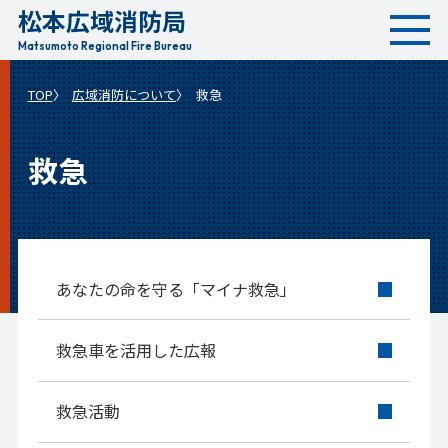
松本広域消防局
本
文
Matsumoto Regional Fire Bureau
へ
TOP
広域消防について
救急
移
動
救急
あなたの命を守る「マイナ救急」
救急車を活用した広報
救急活動