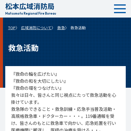
松本広域消防局
本
文
Matsumoto Regional Fire Bureau
へ
TOP
広域消防について
救急
救急活動
移
動
救急活動
『救命の輪を広げたい』
『救命の和を大切にしたい』
『救命の環をつなげたい』
我々は日々、皆さんと同じ視点にたって救急活動を心
掛けています。
救急隊のできること・救急訓練・応急手当普及活動・
高規格救急車・ドクターカー・・・。119番通報を受
け、皆さんのもとに救急車で向かい、応急処置を行い
医療機関に搬送し、医師の治療を受ける・・。