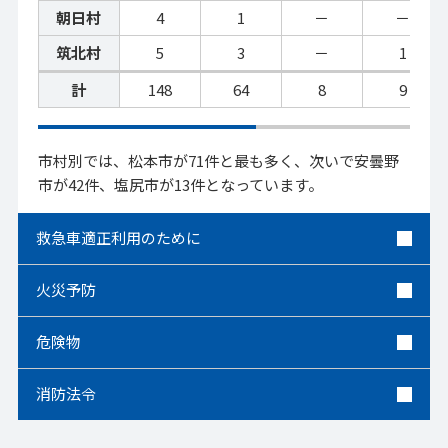
朝日村
4
1
－
－
筑北村
5
3
－
1
計
148
64
8
9
市村別では、松本市が71件と最も多く、次いで安曇野
市が42件、塩尻市が13件となっています。
救急車適正利用のために
火災予防
危険物
消防法令