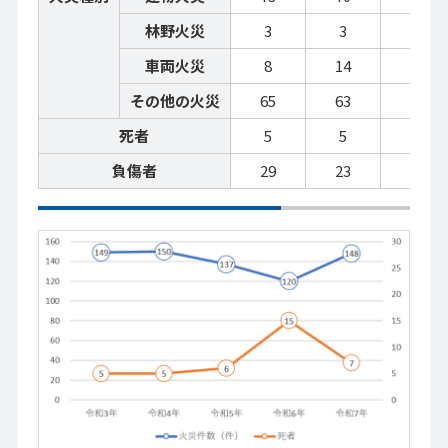
林野火災
3
3
4
車両火災
8
14
19
その他の火災
65
63
63
死者
5
5
6
負傷者
29
23
9