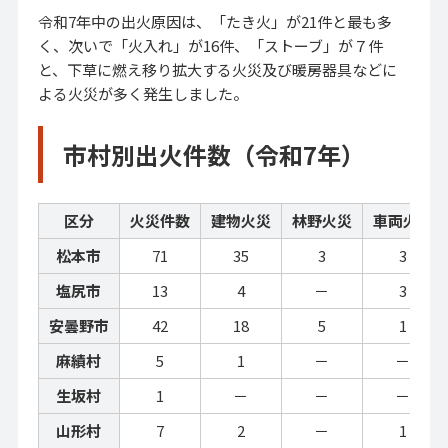
令和7年中の出火原因は、「たき火」が21件と最も多
く、次いで「火入れ」が16件、「ストーブ」が７件
と、下草に燃え移り拡大する火災及び暖房器具などに
よる火災が多く発生しました。
市村別出火件数（令和7年）
区分
火災件数
建物火災
林野火災
車両火災
松本市
71
35
3
3
塩尻市
13
4
－
3
安曇野市
42
18
5
1
麻績村
5
1
－
－
生坂村
1
－
－
－
山形村
7
2
－
1