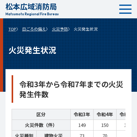
松本広域消防局
本
文
Matsumoto Regional Fire Bureau
へ
TOP
日ごろの備え
火災予防
火災発生状況
移
動
火災発生状況
令和3年から令和7年までの火災
発生件数
区分
令和3年
令和4年
令和5年
火災件数（件）
149
150
137
火災種別
建物火災
73
70
51