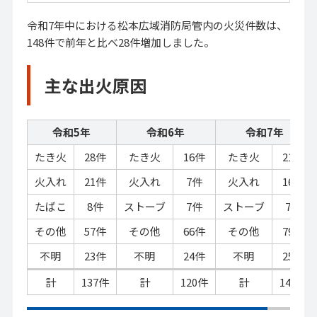
令和7年中における松本広域消防局管内の火災件数は、
148件で前年と比べ28件増加しました。
主な出火原因
令和5年
令和6年
令和7年
たき火
28件
たき火
16件
たき火
21件
火入れ
21件
火入れ
7件
火入れ
16件
たばこ
8件
ストーブ
7件
ストーブ
7件
その他
57件
その他
66件
その他
79件
不明
23件
不明
24件
不明
25件
計
137件
計
120件
計
148件