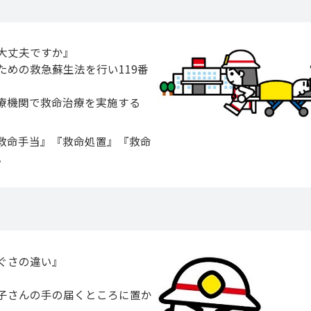
大丈夫ですか』
めの救急蘇生法を行い119番
療機関で救命治療を実施する
救命手当』『救命処置』『救命
。
ぐさの違い』
子さんの手の届くところに置か