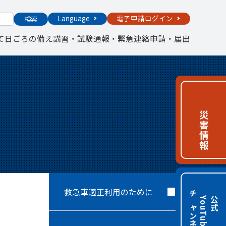
Language
電子申請ログイン
検索
て
日ごろの備え
講習・試験
通報・緊急連絡
申請・届出
災害情報
救急車適正利用のために
チャンネル
e
公
式
Y
o
u
T
u
b