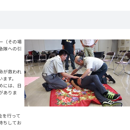
ー（その場
急隊への引
。
命が救われ
います。
めには、日
がありま
会を行って
待ちしてお