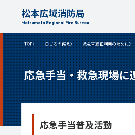
本
松本広域消防局
文
へ
Matsumoto Regional Fire Bureau
移
動
TOP
日ごろの備え
救急車適正利用のために
応急手当・救急現場に
応急手当普及活動