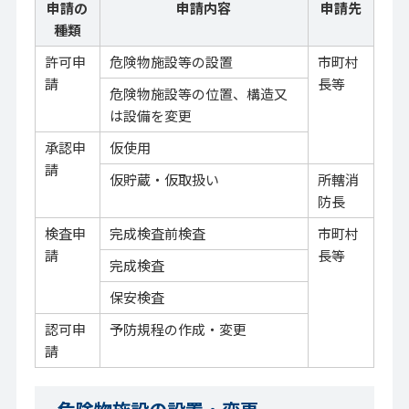
申請の
申請内容
申請先
種類
許可申
危険物施設等の設置
市町村
請
長等
危険物施設等の位置、構造又
は設備を変更
承認申
仮使用
請
仮貯蔵・仮取扱い
所轄消
防長
検査申
完成検査前検査
市町村
請
長等
完成検査
保安検査
認可申
予防規程の作成・変更
請