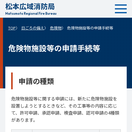
松本広域消防局
本
文
Matsumoto Regional Fire Bureau
へ
TOP
日ごろの備え
危険物
危険物施設等の申請手続等
移
動
危険物施設等の申請手続等
申請の種類
危険物施設等に関する申請には、新たに危険物施設を
設置しようとするときなど、その工事等の内容に応じ
て、許可申請、承認申請、検査申請、認可申請の4種類
があります。