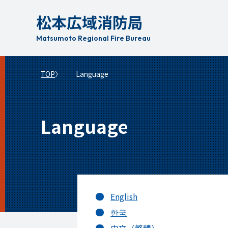
本
松本広域消防局
文
へ
Matsumoto Regional Fire Bureau
移
動
TOP
Language
Language
English
한국
中文（繁體）