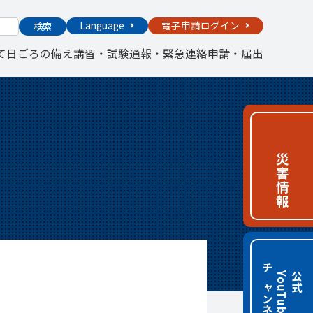
Language
電子申請ログイン
検索
て
日ごろの備え
講習・試験
通報・緊急連絡
申請・届出
災害情報
チャンネル
e
公
式
Y
o
u
T
u
b