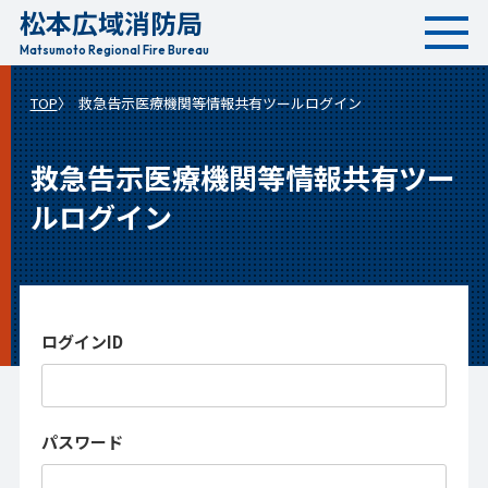
松本広域消防局
本
文
Matsumoto Regional Fire Bureau
へ
TOP
救急告示医療機関等情報共有ツールログイン
移
動
救急告示医療機関等情報共有ツー
ルログイン
ログインID
パスワード