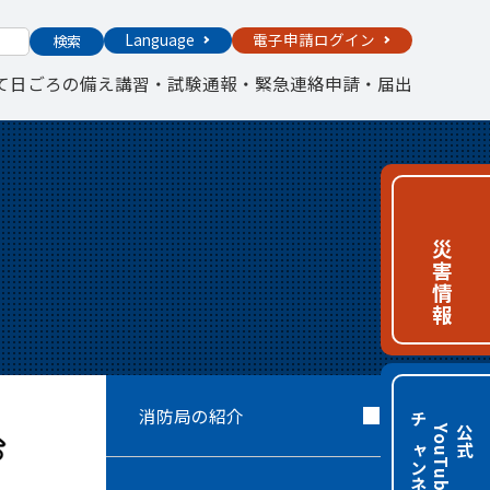
Language
電子申請ログイン
検索
て
日ごろの備え
講習・試験
通報・緊急連絡
申請・届出
災害情報
消防局の紹介
チャンネル
e
公
式
Y
o
u
T
u
b