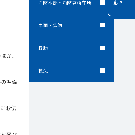
消防本部・消防署所在地
車両・装備
救助
のほか、
救急
めの準備
にお伝
たお薬な