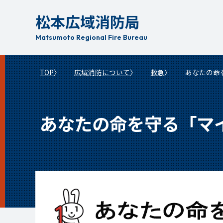
本
松本広域消防局
文
へ
Matsumoto Regional Fire Bureau
移
動
TOP
広域消防について
救急
あなたの命
あなたの命を守る「マ