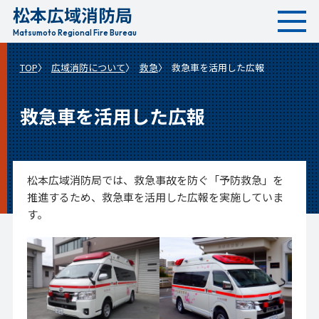
松本広域消防局
本
文
Matsumoto Regional Fire Bureau
へ
TOP
広域消防について
救急
救急車を活用した広報
移
動
救急車を活用した広報
松本広域消防局では、救急事故を防ぐ「予防救急」を
推進するため、救急車を活用した広報を実施していま
す。