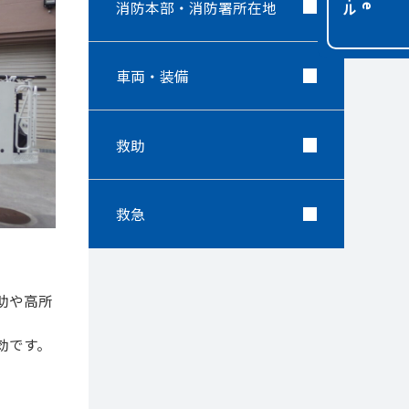
消防本部・消防署所在地
車両・装備
救助
救急
助や高所
効です。