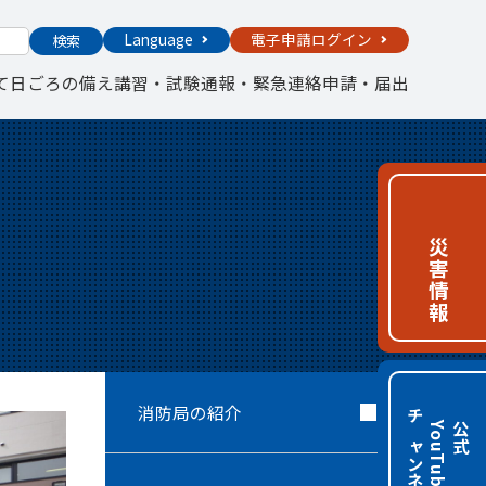
Language
電子申請ログイン
検索
て
日ごろの備え
講習・試験
通報・緊急連絡
申請・届出
災害情報
消防局の紹介
チャンネル
e
公
式
Y
o
u
T
u
b