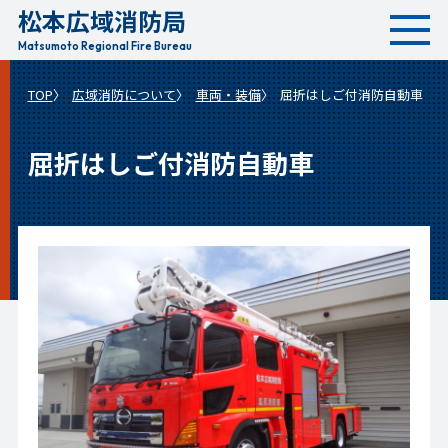
松本広域消防局
本
文
Matsumoto Regional Fire Bureau
へ
TOP
広域消防について
車両・装備
屈折はしご付消防自動車
移
動
屈折はしご付消防自動車