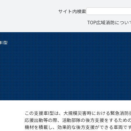
サイト内検索
TOP
広域消防につい
車I型
この支援車I型は、大規模災害時における緊急消防
応援出動等の際、活動部隊の後方支援をするため
機材を積載し、効果的な後方支援ができる車両で