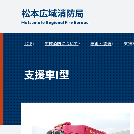
本
松本広域消防局
文
へ
Matsumoto Regional Fire Bureau
移
動
TOP
広域消防について
車両・装備
支援
支援車I型