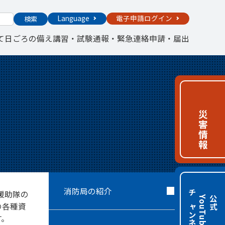
Language
電子申請ログイン
検索
て
日ごろの備え
講習・試験
通報・緊急連絡
申請・届出
災害情報
消防局の紹介
援助隊の
チャンネル
e
公
式
Y
o
u
T
u
b
の各種資
す。