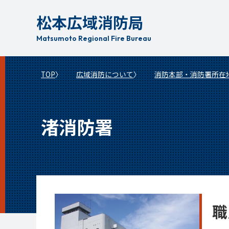
本
松本広域消防局
文
へ
Matsumoto Regional Fire Bureau
移
動
TOP
広域消防について
消防本部・消防署所在
渚消防署
職