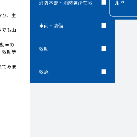
消防本部・消防署所在地
おり、主
車両・装備
中でも山
動車の
救助
・救助等
来てみま
救急