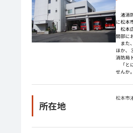
渚消防
に松本
松本広
間部に
また、
ほか、
消防局
「とに
せんか
松本市渚1
所在地