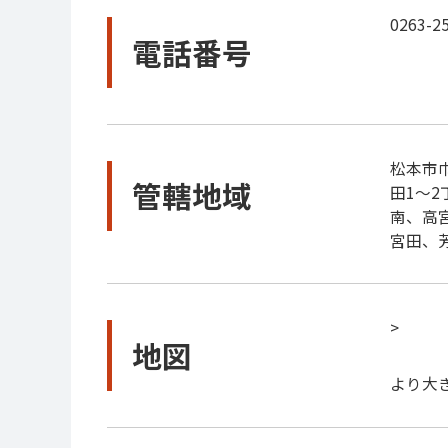
0263-2
電話番号
松本市
管轄地域
田1～
南、高
宮田、
>
地図
より大