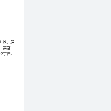
川城、鎌
、高宮
～2丁目、