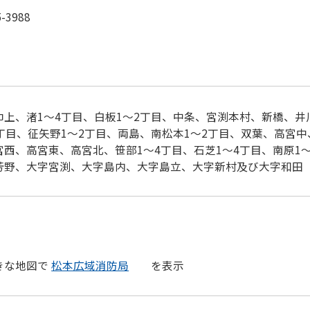
5-3988
巾上、渚1～4丁目、白板1～2丁目、中条、宮渕本村、新橋、井
2丁目、征矢野1～2丁目、両島、南松本1～2丁目、双葉、高宮中
宮西、高宮東、高宮北、笹部1～4丁目、石芝1～4丁目、南原1
芳野、大字宮渕、大字島内、大字島立、大字新村及び大字和田
きな地図で
松本広域消防局
を表示