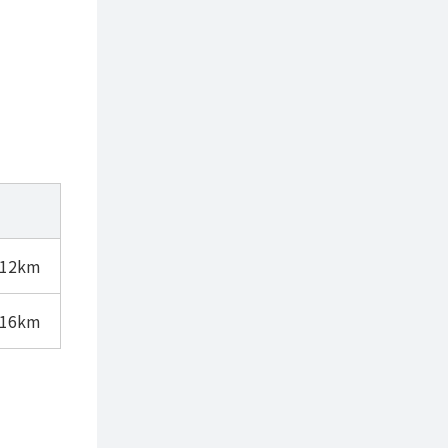
612km
016km