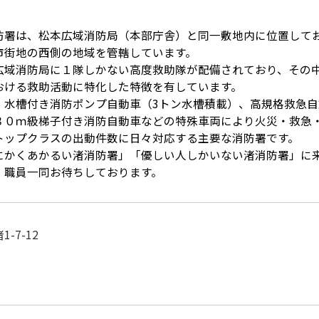
署は、松本広域消防局（本部庁舎）と同一敷地内に位置して
市街地の西側の地域を管轄しています。
域消防局に１隊しかない高度救助隊が配備されており、その
おける救助活動に特化した特徴を有しています。
水槽付き消防ポンプ自動車（3トン水槽積載）、高規格救急自
３０ｍ級梯子付き消防自動車などの特殊車両により火災・救急
トップクラスの出動件数に日々対応する主要な消防署です。
かくあかるい渚消防署」「優しい人しかいない渚消防署」に
。職員一同お待ちしております。
-7-12