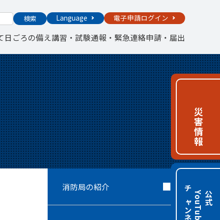
Language
電子申請ログイン
検索
て
日ごろの備え
講習・試験
通報・緊急連絡
申請・届出
災害情報
消防局の紹介
チャンネル
e
公
式
Y
o
u
T
u
b