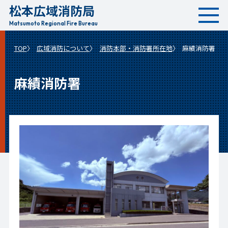
松本広域消防局
本
文
Matsumoto Regional Fire Bureau
へ
TOP
広域消防について
消防本部・消防署所在地
麻績消防署
移
動
麻績消防署