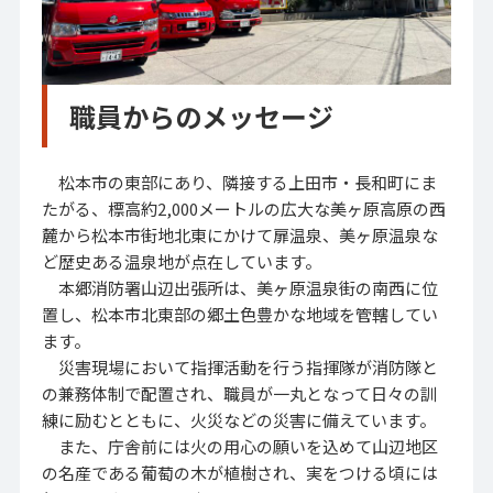
職員からのメッセージ
松本市の東部にあり、隣接する上田市・長和町にま
たがる、標高約2,000メートルの広大な美ヶ原高原の西
麓から松本市街地北東にかけて扉温泉、美ヶ原温泉な
ど歴史ある温泉地が点在しています。
本郷消防署山辺出張所は、美ヶ原温泉街の南西に位
置し、松本市北東部の郷土色豊かな地域を管轄してい
ます。
災害現場において指揮活動を行う指揮隊が消防隊と
の兼務体制で配置され、職員が一丸となって日々の訓
練に励むとともに、火災などの災害に備えています。
また、庁舎前には火の用心の願いを込めて山辺地区
の名産である葡萄の木が植樹され、実をつける頃には