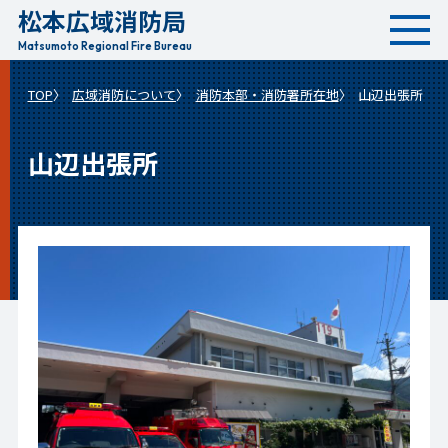
松本広域消防局
本
文
Matsumoto Regional Fire Bureau
へ
TOP
広域消防について
消防本部・消防署所在地
山辺出張所
移
動
山辺出張所