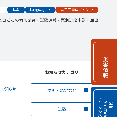
Language
電子申請ログイン
検索
て
日ごろの備え
講習・試験
通報・緊急連絡
申請・届出
災害情報
お知らせカテゴリ
お知らせ
規則・規定など
チャンネル
e
公
式
Y
o
u
T
u
b
試験