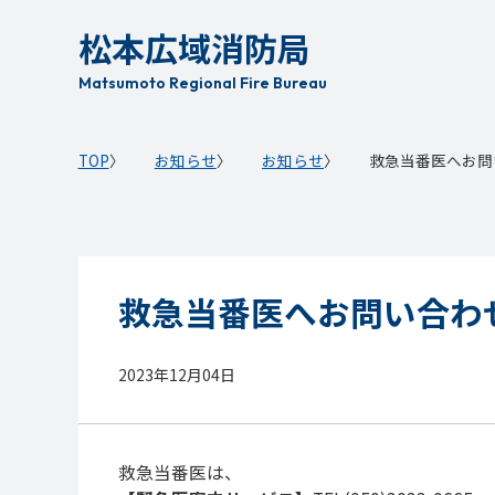
本
松本広域消防局
文
へ
Matsumoto Regional Fire Bureau
移
動
TOP
お知らせ
お知らせ
救急当番医へお問
救急当番医へお問い合わ
2023年12月04日
救急当番医は、