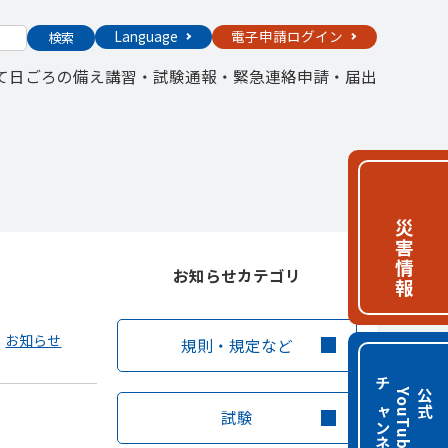
Language
電子申請ログイン
検索
て
日ごろの備え
講習・試験
通報・緊急連絡
申請・届出
災害情報
お知らせカテゴリ
お知らせ
規則・規定など
チャンネル
e
公
式
Y
o
u
T
u
b
試験