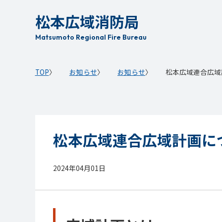
本
松本広域消防局
文
へ
Matsumoto Regional Fire Bureau
移
動
TOP
お知らせ
お知らせ
松本広域連合広域
松本広域連合広域計画に
2024年04月01日