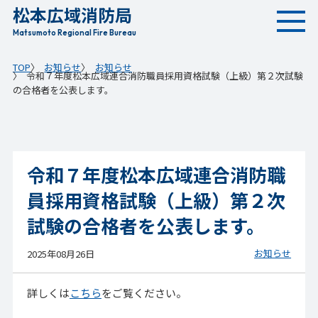
松本広域消防局
本
文
Matsumoto Regional Fire Bureau
へ
TOP
お知らせ
お知らせ
移
令和７年度松本広域連合消防職員採用資格試験（上級）第２次試験
動
の合格者を公表します。
令和７年度松本広域連合消防職
員採用資格試験（上級）第２次
試験の合格者を公表します。
お知らせ
2025年08月26日
詳しくは
こちら
をご覧ください。