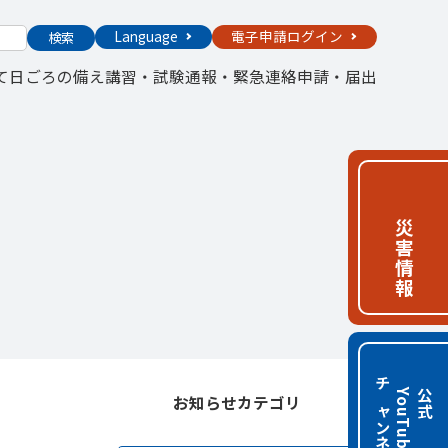
Language
電子申請ログイン
検索
て
日ごろの備え
講習・試験
通報・緊急連絡
申請・届出
災害情報
チャンネル
e
公
式
Y
o
u
T
u
b
お知らせカテゴリ