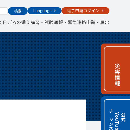
Language
電子申請ログイン
検索
て
日ごろの備え
講習・試験
通報・緊急連絡
申請・届出
災害情報
チャンネル
e
公
式
Y
o
u
T
u
b