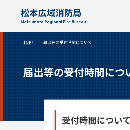
本
松本広域消防局
文
へ
Matsumoto Regional Fire Bureau
移
動
TOP
届出等の受付時間について
届出等の受付時間につ
受付時間につい