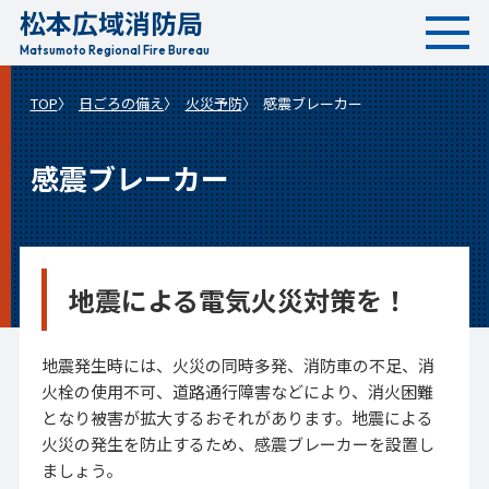
松本広域消防局
本
文
Matsumoto Regional Fire Bureau
へ
TOP
日ごろの備え
火災予防
感震ブレーカー
移
動
感震ブレーカー
地震による電気火災対策を！
地震発生時には、火災の同時多発、消防車の不足、消
火栓の使用不可、道路通行障害などにより、消火困難
となり被害が拡大するおそれがあります。地震による
火災の発生を防止するため、感震ブレーカーを設置し
ましょう。