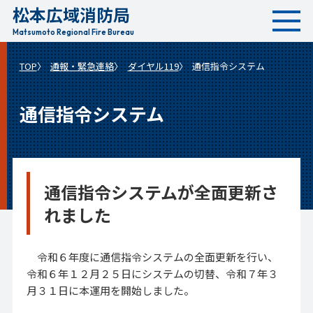
松本広域消防局
本
文
Matsumoto Regional Fire Bureau
へ
TOP
通報・緊急連絡
ダイヤル119
通信指令システム
移
動
通信指令システム
通信指令システムが全面更新さ
れました
令和６年度に通信指令システムの全面更新を行い、
令和６年１２月２５日にシステムの切替、令和７年３
月３１日に本運用を開始しました。