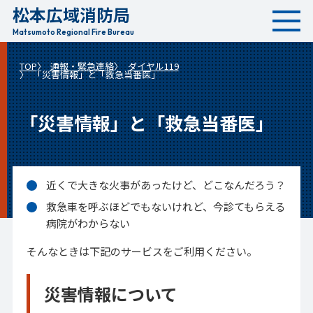
松本広域消防局
本
文
Matsumoto Regional Fire Bureau
へ
TOP
通報・緊急連絡
ダイヤル119
移
「災害情報」と「救急当番医」
動
「災害情報」と「救急当番医」
近くで大きな火事があったけど、どこなんだろう？
救急車を呼ぶほどでもないけれど、今診てもらえる
病院がわからない
そんなときは下記のサービスをご利用ください。
災害情報について