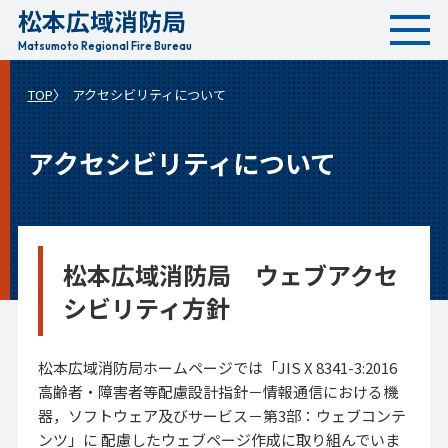
松本広域消防局
本
文
Matsumoto Regional Fire Bureau
へ
TOP
アクセシビリティについて
移
動
アクセシビリティについて
松本広域消防局 ウェブアクセ
シビリティ方針
松本広域消防局ホームページでは「JIS X 8341-3:2016
高齢者・障害者等配慮設計指針－情報通信における機
器，ソフトウェア及びサービス－第3部：ウェブコンテ
ンツ」に 配慮したウェブページ作成に取り組んでいま